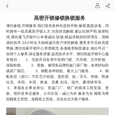
高密开锁修锁换锁服务
潍坊修锁,开锁服务.我们现有多种先进的开锁,修锁,配匙设备，同
时拥有一批高素质开锁人才,为您排优解难,素以纪律严明,保密性
强,潍坊鸢飞开锁中心本着诚信,快捷,精益求精的经营理念，用精
湛的技术,24小时全天候竭诚为客户排忧解难,屡受本市百姓高度
赞扬,潍坊恒家开锁中心管理规范,各项规章制度健全,做出号召＂
加强个人修养,保证服务质量,提高技术水平。潍坊凯旋开锁中心服
务项目： 1、无损开启各类中高档门锁、汽车锁、文件柜锁、
保险柜锁。 2、更换、修理各品牌防盗门原厂锁，各类防钻防
撬原厂锁芯。 3、精配各种钥匙、量大上门服务。 4、精
配各款（进口）汽车芯片钥匙、遥控器、如：宝马、奔驰、凯迪
拉克、本田、丰田、奥迪、尼桑 别克、现代、桑塔纳等等。
5、承接各企事业单位、防盗门厂、锁厂的锁具工程安装、更
换、维护及售后服务。公司宗旨：诚心为本 服务为先 顾客为尊
想顾客之所想，急顾客之所急，实实在在为客户服务。