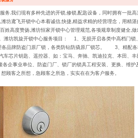
锁服务.我们现有多种先进的开锁,修锁,配匙设备，同时拥有一批高
强,潍坊鸢飞开锁中心本着诚信,快捷,精益求精的经营理念，用精湛
市百姓高度赞扬,潍坊恒家开锁中心管理规范,各项规章制度健全,做
。潍坊凯旋开锁中心服务项目： 1、无损开启各类中高档门
理各品牌防盗门原厂锁，各类防钻防撬原厂锁芯。 3、精配
汽车芯片钥匙、遥控器、如：宝马、奔驰、凯迪拉克、本田、丰
接各企事业单位、防盗门厂、锁厂的锁具工程安装、更换、维护
尊 想顾客之所想，急顾客之所急，实实在在为客户服务。