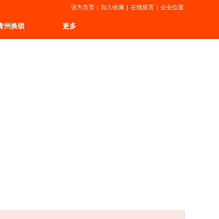
设为首页
|
加入收藏
|
在线留言
|
企业位置
青州换锁
更多