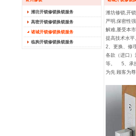
潍坊开锁修锁换锁服务
潍坊修锁,开
严明,保密性
高密开锁修锁换锁服务
解难,屡受本
诸城开锁修锁换锁服务
提高技术水平
临朐开锁修锁换锁服务
2、更换、修
各款（进口）
等。 5、承
为先 顾客为